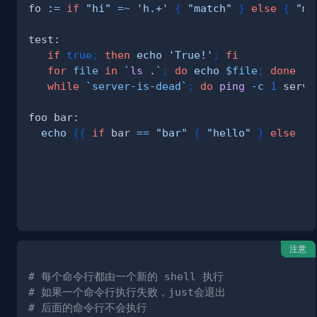
fo :
=
if
"hi"
=~
'h.+'
{
"match"
}
else
{
"mi
if
true
;
then
echo
'True!'
;
fi
for
file
in
`
ls
.
`
;
do
echo
$file
;
done
while
`
server-is-dead
`
;
do
ping
-c
1
 serve
echo
{
{
if
 bar 
==
"bar"
{
"hello"
}
else
{
注意
# 每个命令行都由一个新的 shell 执行
# 如果一个命令行执行失败，just会退出
# 后面的命令行不会执行