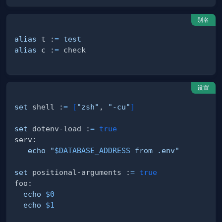
别名
alias
 t :
=
test
alias
 c :
=
设置
set
 shell :
=
[
"zsh"
, 
"-cu"
]
:
set
 dotenv-load :
=
true
echo
"
$DATABASE_ADDRESS
 from .env"
set
 positional-arguments :
=
true
echo
$0
echo
$1