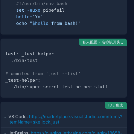
#!/usr/bin/env bash
set
-euxo
hello
=
'Yo'
echo
"
$hello
 from bash!"
私人配置 - 名称以开头 _
# ommited from 'just --list'
IDE 集成
VS Code:
https:­//m­ark­etp­lac­e.v­isu­als­tud­io.c­om­/it­ems­?
do
it­emN­ame­=sk­ell­ock.just
pe
"
JetBrains:
https:­//p­lug­ins.je­tbr­ain­s.c­om/­plu­gin­/18­658­-