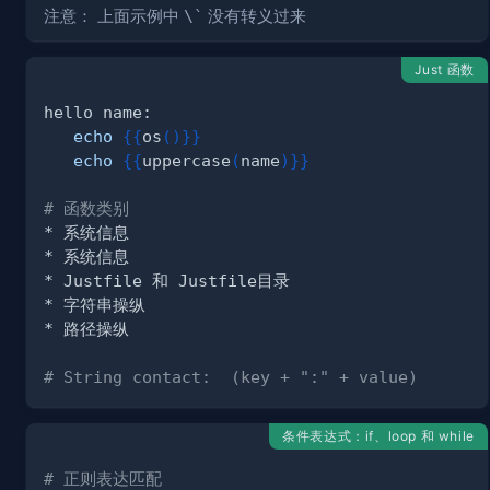
注意： 上面示例中
\`
没有转义过来
Just 函数
echo
{
{
os
(
)
}
}
echo
{
{
uppercase
(
name
)
}
}
# 函数类别
# String contact:  (key + ":" + value)
条件表达式：if、loop 和 while
# 正则表达匹配