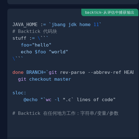
backtick-从评估中捕获输出
JAVA_HOME :
=
`
jbang jdk home 
11
`
# Backtick 代码块
stuff :
=
\
``
`
foo
=
"hello"
echo
 $foo 
"world"
\
`
`
`
done
BRANCH
=
`
git
 rev-parse --abbrev-ref HEAD
`
git
    @echo "
`
wc
-l
# Backtick 在任何地方工作：字符串/变量/参数