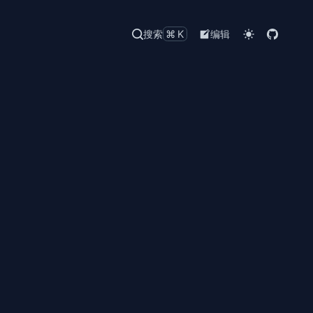
搜索
⌘K
编辑