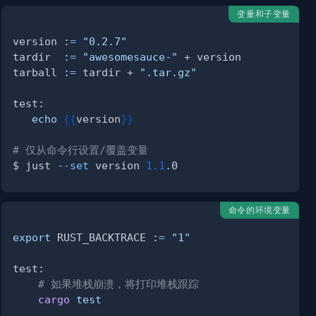
变量和子变量
version :
=
"0.2.7"
tardir  :
=
"awesomesauce-"
tarball :
=
 tardir + 
".tar.gz"
echo
{
{
version
}
}
# 仅从命令行设置/覆盖变量
$ just 
--set
 version 
1.1
命令的环境变量
export
 RUST_BACKTRACE :
=
"1"
# 如果堆栈崩溃，将打印堆栈跟踪
cargo
test