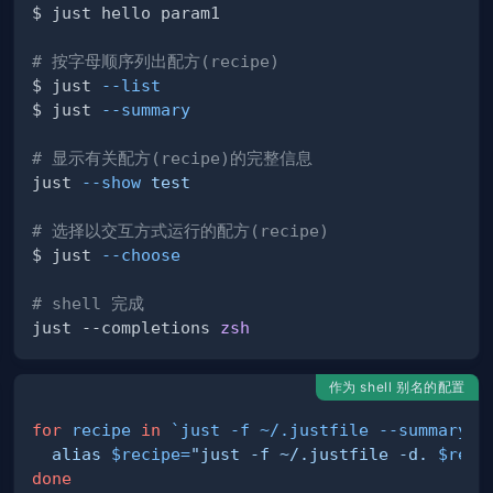
smatch"
}
# 按字母顺序列出配方(recipe)
$ just 
--list
$ just 
--summary
r
;
done
# 显示有关配方(recipe)的完整信息
just 
--show
test
"bye"
}
}
}
# 选择以交互方式运行的配方(recipe)
$ just 
--choose
# shell 完成
just --comp­letions 
zsh
作为 shell 别名的配置
for
recipe
in
`
just 
-f
 ~/.justfile 
--summary
`
;
alias
$recipe
=
"just -f ~/.justfile -d. 
$reci
done