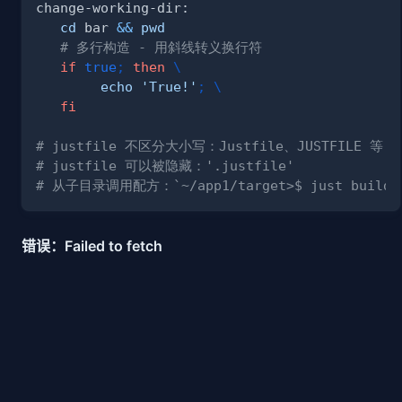
cd
 bar 
&&
pwd
# 多行构造 - 用斜线转义换行符
if
true
;
then
\
echo
'True!'
;
\
fi
# justfile 不区分大小写：Justfile、JUSTFILE 等
# justfile 可以被隐藏：'.justfile'
# 从子目录调用配方：`~/app1/target>$ just build`