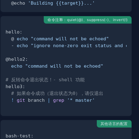
  @echo 
'Building {{target}}...'
命令注释：quiet(@)、suppre­ss(-)、invert(!)
  @ 
echo
"command will not be echoed"
  - 
echo
"ignore none-zero exit status and cont
echo
"command will not be echoed"
# 反转命令退出状态！- shell 功能
# 如果命令成功（退出状态为0），请仅退出
!
git
 branch 
|
grep
'* master'
其他语言的配置