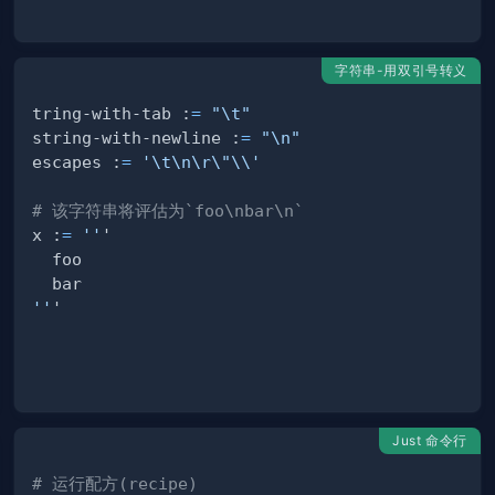
字符串-用双引号转义
tring-with-tab :
=
"
\t
"
string-with-newline :
=
"
\n
"
escapes :
=
'\t\n\r\"\\'
# 该字符串将评估为`foo\nbar\n`
x :
=
''
''
Just 命令行
# 运行配方(recipe)