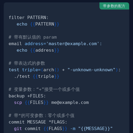
带参数的配方
echo
{
{
PATTERN
}
}
# 带有默认值的 param
email 
address
=
'master@example.com'
:
echo
{
{
address
}
}
# 带表达式的参数
test
triple
=
(
arch
(
)
 + 
"-unknown-unknown"
)
  ./test 
{
{
triple
}
}
# 变量参数：“+”接受一个或多个值
scp
{
{
FILES
}
}
# 带*的可变参数：零个或多个值
git
 commit 
{
{
FLAGS
}
}
-m
"{{MESSAGE}}"