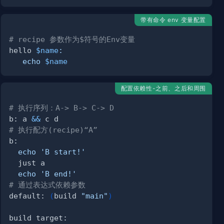
带有命令 env 变量配置
# recipe 参数作为$符号的Env变量
hello 
$name
:
echo
$name
配置依赖性-之前、之后和周围
# 执行序列：A-> B-> C-> D
b: a 
&&
# 执行配方(recipe)“A”
echo
'B start!'
echo
'B end!'
# 通过表达式依赖参数
default: 
(
build 
"main"
)